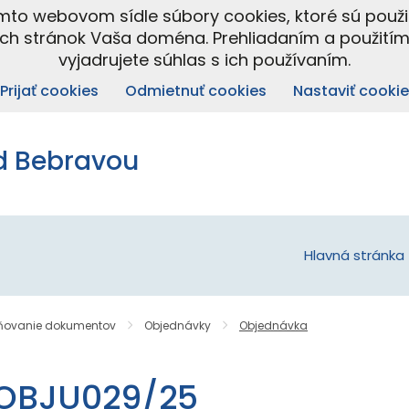
omto webovom sídle súbory cookies, ktoré sú použ
ých stránok Vaša doména. Prehliadaním a použití
vyjadrujete súhlas s ich používaním.
Prijať cookies
Odmietnuť cookies
Nastaviť cookie
d Bebravou
Hlavná stránka
jňovanie dokumentov
Objednávky
Objednávka
OBJU029/25