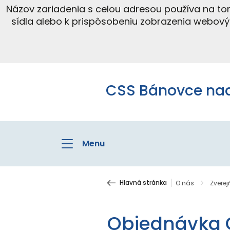
Názov zariadenia s celou adresou používa na t
sídla alebo k prispôsobeniu zobrazenia webov
CSS Bánovce na
Menu
Hlavná stránka
O nás
Zvere
Objednávka 