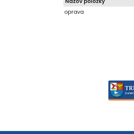
Názov položky
oprava