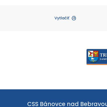
Vytlačiť
CSS Bánovce nad Bebravo