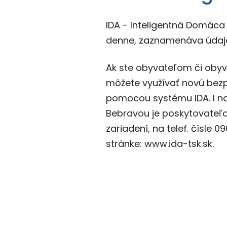
IDA - Inteligentná Domáca 
denne, zaznamenáva údaje
Ak ste obyvateľom či oby
môžete využívať novú bezpla
pomocou systému IDA. I n
Bebravou je poskytovateľom
zariadení, na telef. čísle 
stránke: www.ida-tsk.sk.