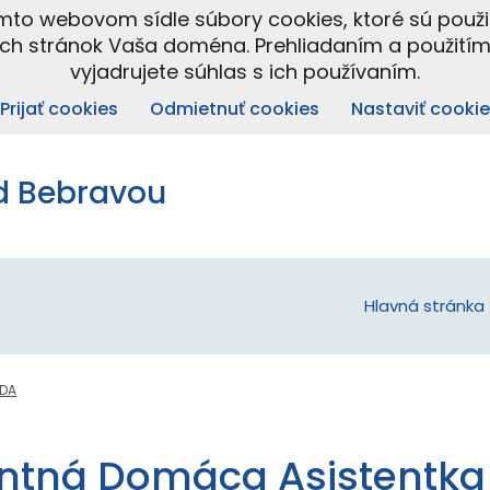
omto webovom sídle súbory cookies, ktoré sú použ
ých stránok Vaša doména. Prehliadaním a použití
vyjadrujete súhlas s ich používaním.
Prijať cookies
Odmietnuť cookies
Nastaviť cookie
d Bebravou
Hlavná stránka
IDA
gentná Domáca Asistentka