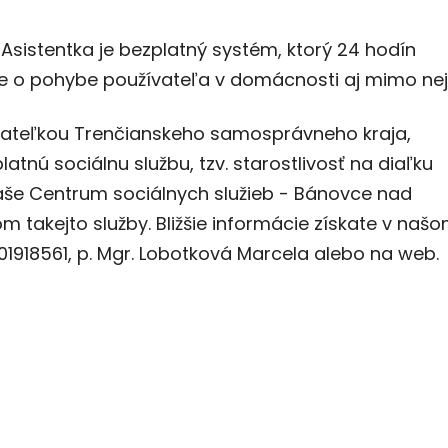
Asistentka je bezplatný systém, ktorý 24 hodín
 o pohybe používateľa v domácnosti aj mimo nej
vateľkou Trenčianskeho samosprávneho kraja,
tnú sociálnu službu, tzv. starostlivosť na diaľku
aše Centrum sociálnych služieb - Bánovce nad
 takejto služby. Bližšie informácie získate v naš
0901918561, p. Mgr. Lobotková Marcela alebo na web.