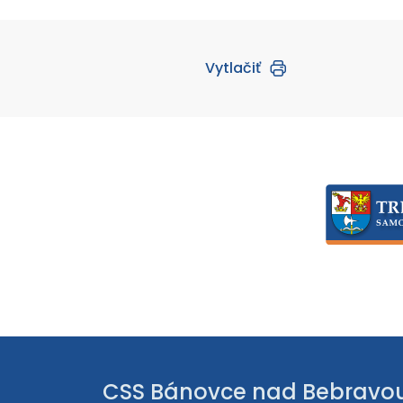
Vytlačiť
CSS Bánovce nad Bebravo