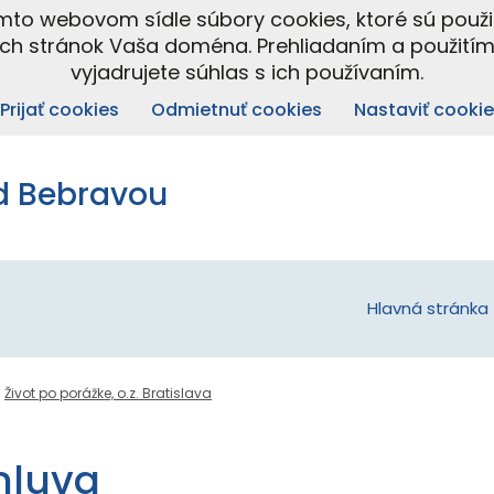
omto webovom sídle súbory cookies, ktoré sú použ
ých stránok Vaša doména. Prehliadaním a použití
vyjadrujete súhlas s ich používaním.
Prijať cookies
Odmietnuť cookies
Nastaviť cookie
d Bebravou
Hlavná stránka
Život po porážke, o.z. Bratislava
mluva