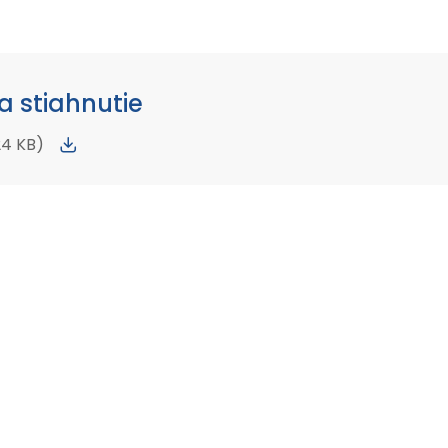
 stiahnutie
24 KB)